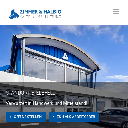
Skip
to
content
STANDORT BIELEFELD
Verwurzelt in Handwerk und Mittelstand!
OFFENE STELLEN
Z&H ALS ARBEITGEBER