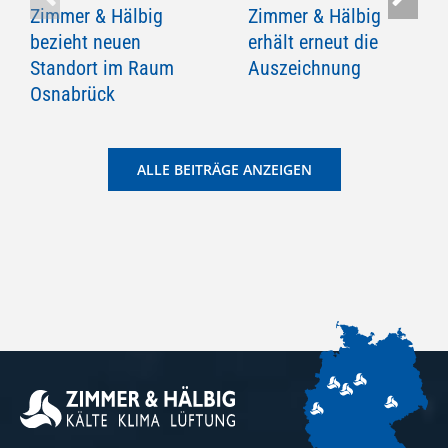
Zimmer & Hälbig
Zimmer & Hälbig
bezieht neuen
erhält erneut die
Standort im Raum
Auszeichnung
Osnabrück
ALLE BEITRÄGE ANZEIGEN